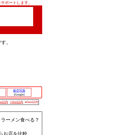
をサポートします。
です。
航空写真
[Google]
0m以内
○2km以内
●5km以内
？ラーメン食べる？
らお店を比較