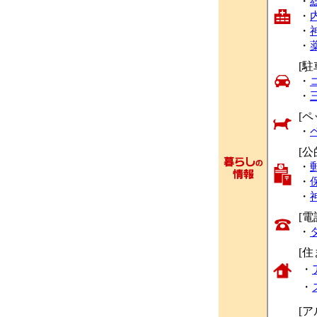
・
・
・
・
[駐
・
・
[ペ
・
[公
・
・
・
[
・
[
・
・
[ア