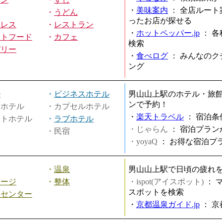
・
美味案内
：
全店ルート
・
うどん
ったお店が探せる
ミレス
・
レストラン
・
ホットペッパー.jp
：
各
ストフード
・
カフェ
検索
バリー
・
食べログ
：
みんなのク
ング
ル
・
ビジネスホテル
男山山上駅のホテル・旅
ンで予約！
ィホテル
・カプセルホテル
・
楽天トラベル
：
宿泊条
ートホテル
・
ラブホテル
・じゃらん
：
宿泊プラン
・民宿
・yoyaQ
：
お得な宿泊プ
・
温泉
男山山上駅で日頃の疲れ
サージ
・
整体
・ispot(アイスポット)
：
スポットを検索
スセンター
・
京都温泉ガイド.jp
：
京