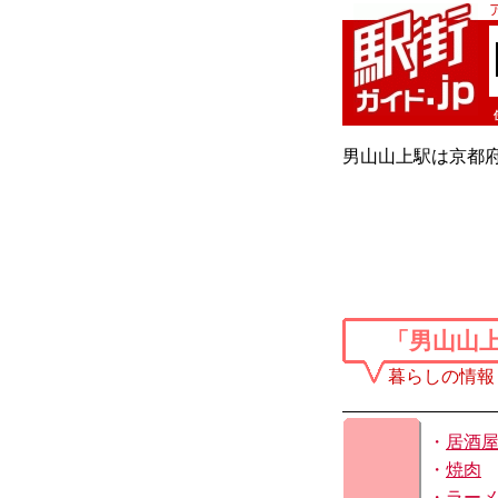
男山山上駅は京都
「男山山
暮らしの情報
・
居酒
・
焼肉
・
ラー