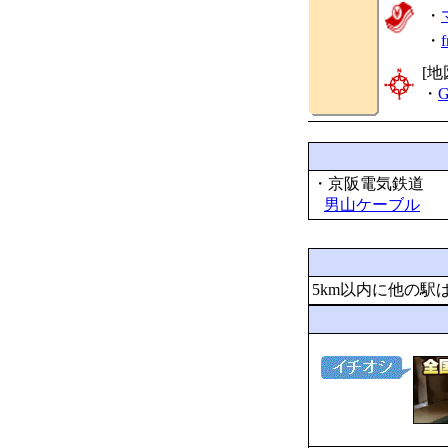
・
・
[地
・
G
・京阪電気鉄道
男山ケーブル
5km以内に他の駅