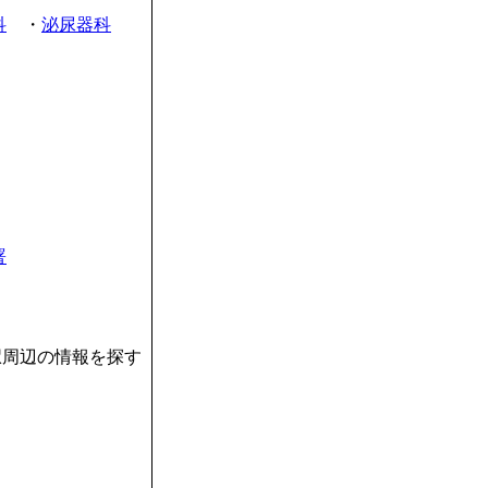
科
・
泌尿器科
署
駅周辺の情報を探す