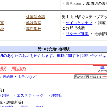
・映画.com
：
駅周辺の映
話
・
外国語会話
男山山上駅でステップア
教室
・
趣味教室
・
ケイコとマナブ
：
講座
と分野で検索
学校
・
専門学校
・
リクナビ進学
：
進学情
見つけた!jp 地域版
辺のあなたのお店を紹介します。掲載に関するお問い合わせは
上駅」周辺の
地図
[mapion]
:
居酒屋・ホテルなど
駅からの距離を指定する
○50
容]
美容院
・
エステティック
・
理髪店
病院・診療所等]