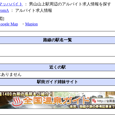
マッハバイト
： 男山山上駅周辺のアルバイト求人情報を探す
fromA
：
アルバイト求人情報
図]
oogle Map
・
Mapion
路線の駅名一覧
近くの駅
はありません
駅街ガイド姉妹サイト