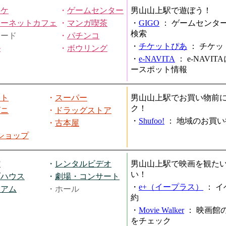
オケ
・
ゲームセンター
男山山上駅で遊ぼう！
ターネットカフェ
・
マンガ喫茶
・
GIGO
：
ゲームセンタ
検索
ヤード
・
パチンコ
・
チケットぴあ
：
チケッ
ル
・
ボウリング
・
e-NAVITA
：
e-NAVI
ースポット情報
ート
・
スーパー
男山山上駅でお買い物前
ク！
ビニ
・
ドラッグストア
・
Shufoo!
：
地域のお買い
・
古本屋
円ショップ
館
・
レンタルビデオ
男山山上駅で映画を観た
い！
ブハウス
・
劇場・コンサート
・
e+（イープラス）
：
イ
ジアム
・ホール
約
・
Movie Walker
：
映画館
をチェック