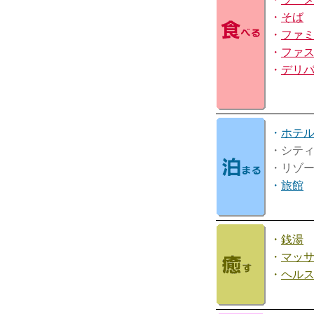
・
そば
・
ファ
・
ファ
・
デリ
・
ホテ
・シテ
・リゾ
・
旅館
・
銭湯
・
マッ
・
ヘル