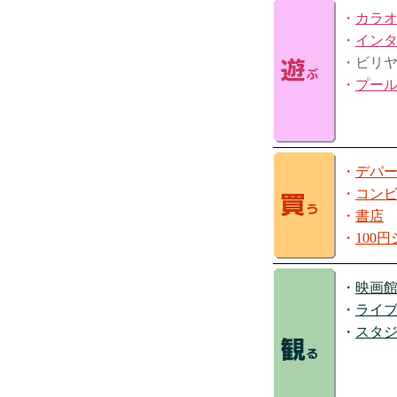
・
カラ
・
イン
・ビリ
・
プー
・
デパ
・
コン
・
書店
・
100
・
映画
・
ライ
・
スタ