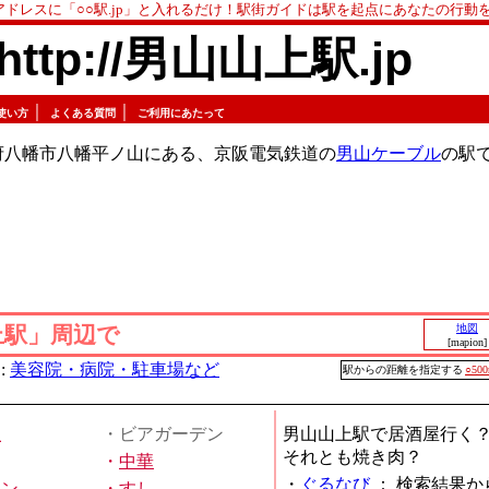
アドレスに「○○駅.jp」と入れるだけ！駅街ガイドは駅を起点にあなたの行動
http://男山山上駅.jp
｜
｜
使い方
よくある質問
ご利用にあたって
府八幡市八幡平ノ山にある、京阪電気鉄道の
男山ケーブル
の駅
上駅」周辺で
地図
[mapion]
:
美容院・病院・駐車場など
駅からの距離を指定する
○50
屋
・ビアガーデン
男山山上駅で居酒屋行く
それとも焼き肉？
・
中華
・
ぐるなび
：
検索結果か
メン
・
すし