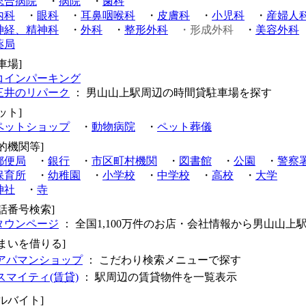
総合病院
・
病院
・
歯科
内科
・
眼科
・
耳鼻咽喉科
・
皮膚科
・
小児科
・
産婦人
神経、精神科
・
外科
・
整形外科
・形成外科
・
美容外科
薬局
車場]
コインパーキング
三井のリパーク
： 男山山上駅周辺の時間貸駐車場を探す
ット]
ペットショップ
・
動物病院
・
ペット葬儀
的機関等]
郵便局
・
銀行
・
市区町村機関
・
図書館
・
公園
・
警察
保育所
・
幼稚園
・
小学校
・
中学校
・
高校
・
大学
神社
・
寺
電話番号検索]
タウンページ
： 全国1,100万件のお店・会社情報から男山山上
住まいを借りる]
アパマンショップ
： こだわり検索メニューで探す
スマイティ(賃貸)
： 駅周辺の賃貸物件を一覧表示
ルバイト]