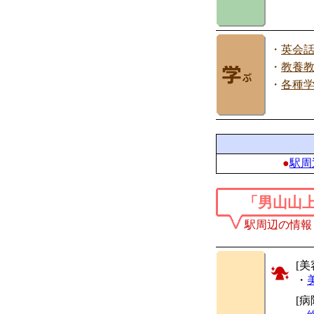
・
英会
・
教養
・
各種
●
駅周
「男山山
駅周辺の情報
[美
・
[