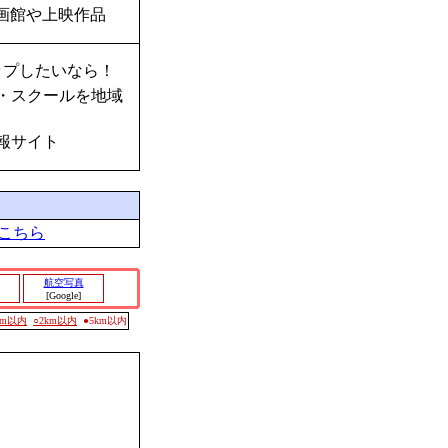
画館や上映作品
ップしたいなら！
・スクールを地域
報サイト
こちら
航空写真
[Google]
0m以内
○2km以内
●5km以内