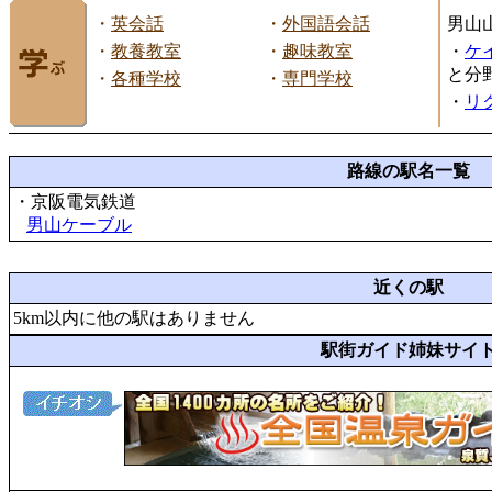
・
英会話
・
外国語会話
男山
・
教養教室
・
趣味教室
・
ケ
と分
・
各種学校
・
専門学校
・
リ
路線の駅名一覧
・京阪電気鉄道
男山ケーブル
近くの駅
5km以内に他の駅はありません
駅街ガイド姉妹サイ