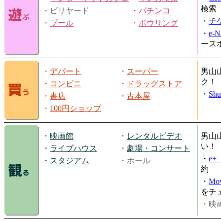
検索
・ビリヤード
・
パチンコ
・
チ
・
プール
・
ボウリング
・
e-
ース
・
デパート
・
スーパー
男山
ク！
・
コンビニ
・
ドラッグストア
・
Shu
・
書店
・
古本屋
・
100円ショップ
・
映画館
・
レンタルビデオ
男山
い！
・
ライブハウス
・
劇場・コンサート
・
e
・
スタジアム
・ホール
約
・
Mov
をチ
・映画