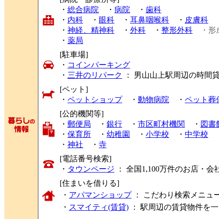
・
総合病院
・
病院
・
歯科
・
内科
・
眼科
・
耳鼻咽喉科
・
皮膚科
・
神経、精神科
・
外科
・
整形外科
・形
・
薬局
[駐車場]
・
コインパーキング
・
三井のリパーク
： 男山山上駅周辺の時間
[ペット]
・
ペットショップ
・
動物病院
・
ペット葬
[公的機関等]
・
郵便局
・
銀行
・
市区町村機関
・
図書
・
保育所
・
幼稚園
・
小学校
・
中学校
・
神社
・
寺
[電話番号検索]
・
タウンページ
： 全国1,100万件のお店
[住まいを借りる]
・
アパマンショップ
： こだわり検索メニュ
・
スマイティ(賃貸)
： 駅周辺の賃貸物件を