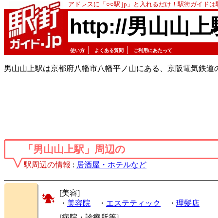
アドレスに「○○駅.jp」と入れるだけ！駅街ガイド
http://男山山上
｜
｜
使い方
よくある質問
ご利用にあたって
男山山上駅は京都府八幡市八幡平ノ山にある、京阪電気鉄道
「男山山上駅」周辺の
駅周辺の情報
:
居酒屋・ホテルなど
[美容]
・
美容院
・
エステティック
・
理髪店
[病院・診療所等]