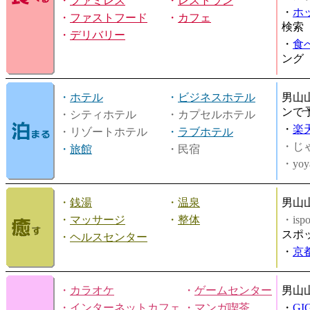
・
ファミレス
・
レストラン
・
ホ
・
ファストフード
・
カフェ
検索
・
デリバリー
・
食
ング
・
ホテル
・
ビジネスホテル
男山
ンで
・シティホテル
・カプセルホテル
・
楽
・リゾートホテル
・
ラブホテル
・じ
・
旅館
・民宿
・yoy
・
銭湯
・
温泉
男山
・
マッサージ
・
整体
・is
スポ
・
ヘルスセンター
・
京
・
カラオケ
・
ゲームセンター
男山
・
インターネットカフェ
・
マンガ喫茶
・
GI