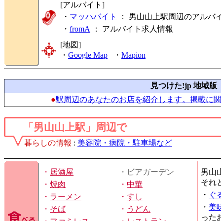
[アルバイト]
・
マッハバイト
： 男山山上駅周辺のアルバ
・
fromA
：
アルバイト求人情報
[地図]
・
Google Map
・
Mapion
見つけた!jp 地域版
●
駅周辺のあなたのお店を紹介します。掲載に
「男山山上駅」周辺で
暮らしの情報
:
美容院・病院・駐車場など
・
居酒屋
・ビアガーデン
男山
それ
・
焼肉
・
中華
・
ぐ
・
ラーメン
・
すし
・
美
・
そば
・
うどん
った