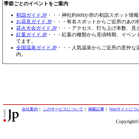
季節ごとのイベントをご案内
初詣ガイド.JP
・・・神社約600か所の初詣スポット情
お花見ガイド.JP
・・・有名スポットからご近所のあの桜
花火大会ガイド.JP
・・・アクセス、打ち上げ本数、見
紅葉ガイド.JP
・・・紅葉の種類から見頃時期、イベン
てます。
全国温泉ガイド.JP
・・・人気温泉からご近所の意外な
内。
会社案内
｜
このサービスについて
｜
掲載記事
｜
Webサイトにつ
Copyright©2